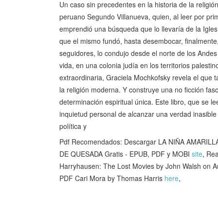
Un caso sin precedentes en la historia de la religió
peruano Segundo Villanueva, quien, al leer por pri
emprendió una búsqueda que lo llevaría de la Igles
que el mismo fundó, hasta desembocar, finalmente, e
seguidores, lo condujo desde el norte de los Andes 
vida, en una colonia judía en los territorios palest
extraordinaria, Graciela Mochkofsky revela el que t
la religión moderna. Y construye una no ficción fa
determinación espiritual única. Este libro, que se 
inquietud personal de alcanzar una verdad inasible 
política y
Pdf Recomendados: Descargar LA NIÑA AMARIL
DE QUESADA Gratis - EPUB, PDF y MOBI
site
, Re
Harryhausen: The Lost Movies by John Walsh on 
PDF Cari Mora by Thomas Harris
here
,