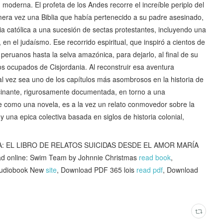
n moderna. El profeta de los Andes recorre el increíble periplo del
mera vez una Biblia que había pertenecido a su padre asesinado,
ia católica a una sucesión de sectas protestantes, incluyendo una
n el judaísmo. Ese recorrido espiritual, que inspiró a cientos de
peruanos hasta la selva amazónica, para dejarlo, al final de su
inos ocupados de Cisjordania. Al reconstruir esa aventura
al vez sea uno de los capítulos más asombrosos en la historia de
scinante, rigurosamente documentada, en torno a una
lee como una novela, es a la vez un relato conmovedor sobre la
y una epica colectiva basada en siglos de historia colonial,
LA: EL LIBRO DE RELATOS SUICIDAS DESDE EL AMOR MARÍA
ad online: Swim Team by Johnnie Christmas
read book
,
Audiobook New
site
, Download PDF 365 lois
read pdf
, Download