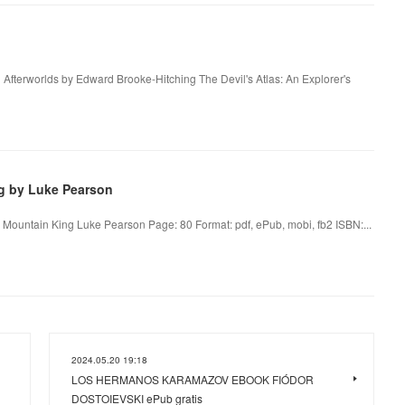
d Afterworlds by Edward Brooke-Hitching The Devil's Atlas: An Explorer's
g by Luke Pearson
 Mountain King Luke Pearson Page: 80 Format: pdf, ePub, mobi, fb2 ISBN:...
2024.05.20 19:18
LOS HERMANOS KARAMAZOV EBOOK FIÓDOR
DOSTOIEVSKI ePub gratis