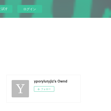
ぐ試す
ログイン
yporylutyjiz's Ownd
フォロー