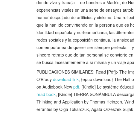
donde vive y trabaja —de Londres a Madrid, de Nu
experiencias vitales en una serie de ensayos autob
humor despojado de artificios y cinismo. Una reflex
que la han ido convirtiendo en la persona que es hoy
identidad española y norteamericana, las diferente
redes sociales y la exposición continua, la ansiedad 
contemporánea de querer ser siempre perfecta —y
sincero retrato que de tan personal se convierte en
se busca incesantemente a sí misma y un viaje apa
PUBLICACIONES SIMILARES: Read [Pdf]> The Impossi
O'Brady
download link
, {epub download} The Half o
on Audiobook New
pdf
, [Kindle] Le système éducati
read book
, [Kindle] TIERRA SONÁMBULA descarga
Thinking and Application by Thomas Heinzen, Wi
errantes by Olga Tokarczuk, Agata Orzeszek Suja