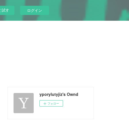
ぐ試す
ログイン
yporylutyjiz's Ownd
フォロー