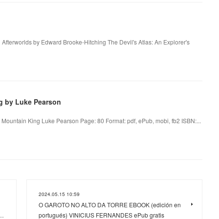
d Afterworlds by Edward Brooke-Hitching The Devil's Atlas: An Explorer's
g by Luke Pearson
 Mountain King Luke Pearson Page: 80 Format: pdf, ePub, mobi, fb2 ISBN:...
2024.05.15 10:59
O GAROTO NO ALTO DA TORRE EBOOK (edición en
E…
portugués) VINICIUS FERNANDES ePub gratis