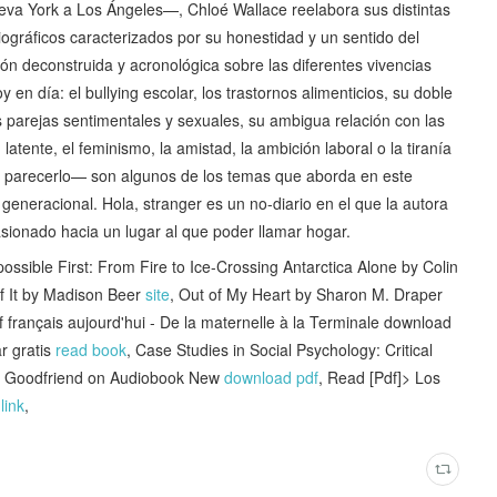
eva York a Los Ángeles—, Chloé Wallace reelabora sus distintas
iográficos caracterizados por su honestidad y un sentido del
ión deconstruida y acronológica sobre las diferentes vivencias
 en día: el bullying escolar, los trastornos alimenticios, su doble
s parejas sentimentales y sexuales, su ambigua relación con las
latente, el feminismo, la amistad, la ambición laboral o la tiranía
 parecerlo— son algunos de los temas que aborda en este
 generacional. Hola, stranger es un no-diario en el que la autora
sionado hacia un lugar al que poder llamar hogar.
ble First: From Fire to Ice-Crossing Antarctica Alone by Colin
f It by Madison Beer
site
, Out of My Heart by Sharon M. Draper
f français aujourd'hui - De la maternelle à la Terminale download
r gratis
read book
, Case Studies in Social Psychology: Critical
nd Goodfriend on Audiobook New
download pdf
, Read [Pdf]> Los
k
link
,